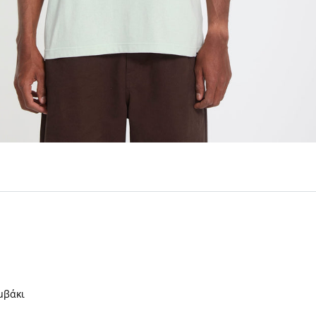
μβάκι